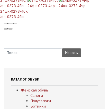
4фк-0273-4бл
24фк-0273-4ср
24кк-0273-4чр
4фк-0273-4бк
КАТАЛОГ ОБУВИ
Женская обувь
Сапоги
Полусапоги
Ботинки