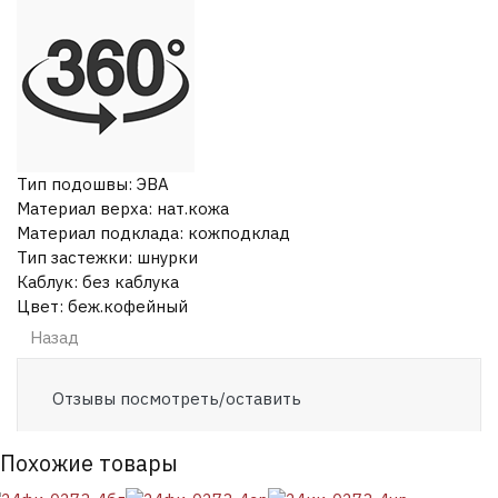
Тип подошвы
:
ЭВА
Материал верха
:
нат.кожа
Материал подклада
:
кожподклад
Тип застежки
:
шнурки
Каблук
:
без каблука
Цвет
:
беж.кофейный
Отзывы посмотреть/оставить
Похожие товары