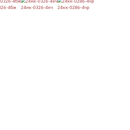
326-4бж
24нк-0326-4кч
24кк-0286-4чр