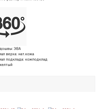
одошвы
:
ЭВА
ал верха
:
нат.кожа
иал подклада
:
кожподклад
желтый