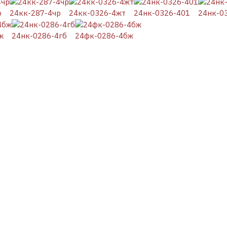
р
24кк-287-4чр
24кк-0326-4жт
24нк-0326-401
24нк-0
ж
24нк-0286-4гб
24фк-0286-4бж