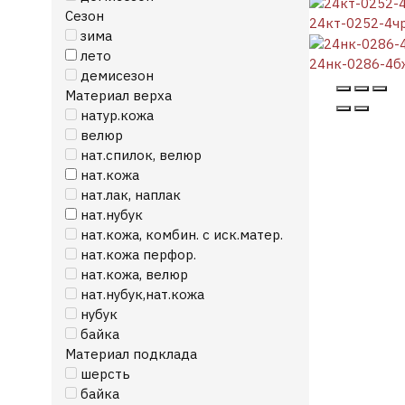
Сезон
24кт-0252-4ч
зима
лето
24нк-0286-4б
демисезон
Материал верха
натур.кожа
велюр
нат.спилок, велюр
нат.кожа
нат.лак, наплак
нат.нубук
нат.кожа, комбин. с иск.матер.
нат.кожа перфор.
нат.кожа, велюр
нат.нубук,нат.кожа
нубук
байка
Материал подклада
шерсть
байка