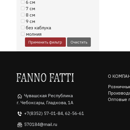
6 см
7 см
8 см
9 см
без каблука
молния
Применить фильтр
Очистить
О КОМПА
Розничны
Производ
Чувашская Республика
Оптовые 
г. Чебоксары, Гладкова, 1А
+7(8352) 57-01-84, 62-56-61
570184@mail.ru