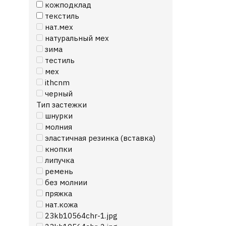
кожподклад
текстиль
нат.мех
натуральный мех
зима
тестиль
мех
ithcnm
черный
Тип застежки
шнурки
молния
эластичная резинка (вставка)
кнопки
липучка
ремень
без молнии
пряжка
нат.кожа
23kb10564chr-1.jpg