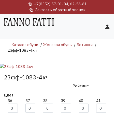
+7(8352) 57-01-84, 62-56-61
Заказать обратный звонок
Каталог обуви
/
Женская обувь
/
Ботинки
/
23фф-1083-4кч
23фф-1083-4кч
Рейтинг:
Цвет:
36
37
38
39
40
41